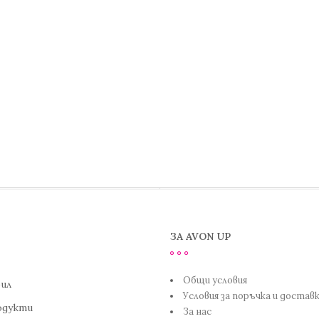
ЗА AVON UP
Общи условия
ил
Условия за поръчка и достав
одукти
За нас