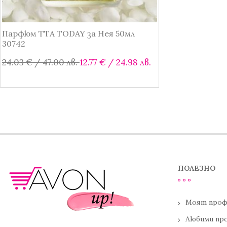
Парфюм TTA TODAY за Нея 50мл
30742
Original
Текущата
24.03
€
/ 47.00 лв.
12.77
€
/ 24.98 лв.
price
цена
was:
е:
Добавяне в количката
24.03 €
12.77 €
/
/
47.00 лв..
24.98 лв..
ПОЛЕЗНО
Моят проф
Любими пр