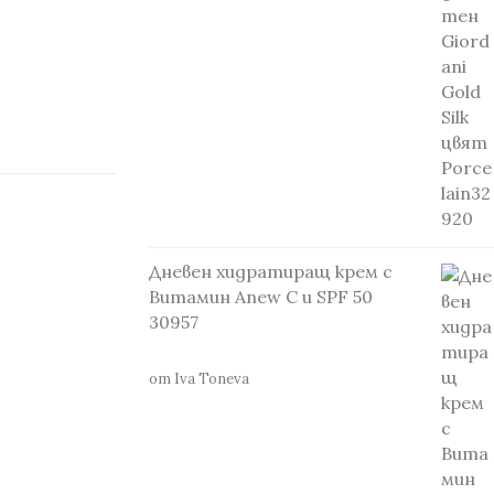
Дневен хидратиращ крем с
Витамин Anew С и SPF 50
30957
от Iva Toneva