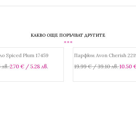
КАКВО ОЩЕ ПОРЪЧВАТ ДРУГИТЕ
ло Spiced Plum 17459
Парфюм Avon Cherish 221
SALE!
Original
Текущата
Origin
 лв.
2.70
€
/ 5.28 лв.
19.99
€
/ 39.10 лв.
10.50
price
цена
price
was:
е:
was:
Добавяне в количката
4.99 €
2.70 €
19.99 
/
/
/
9.76 лв..
5.28 лв..
39.10 л