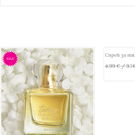
Спрей за тя
SALE!
SALE!
4.99
€
/ 9.76
Още