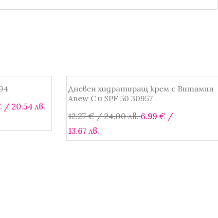
94
Дневен хидратиращ крем с Витамин
SALE!
Anew С и SPF 50 30957
al
Текущата
€
/ 20.54 лв.
Original
12.27
€
/ 24.00 лв.
6.99
€
/
цена
Текущата
price
13.67 лв.
е:
цена
was:
Добавяне в количката
€
10.50 €
е:
12.27 €
/
6.99 €
/
в..
20.54 лв..
/
24.00 лв..
13.67 лв..