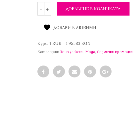
3.57 €
/
ДОБАВЯНЕ В КОЛИЧКАТА
6.98 лв..
ДОБАВИ В ЛЮБИМИ
Курс: 1 EUR = 1.95583 BGN
Категории:
Зона за жени
,
Мода
,
Седмични промоции