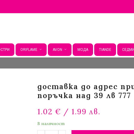
СТРИ
ORIFLAME
AVON
МОДА
TIANDE
СЕДМИ
доставка до адрес пр
поръчка над 39 лв 777
1.02
€
/ 1.99 лв.
В наличност