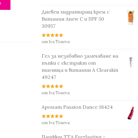
А
Дневен хидратиращ крем с
Витамин Anew С и SPF 50
30957
от Iva Toneva
Гел за незабавно заличаване на
пъпки с екстракт от
пшеница и витамин А Clearskin
49247
от Iva Toneva
Аромат Passion Dance 18424
от Iva Toneva
Парфюм TTA Everlasting -