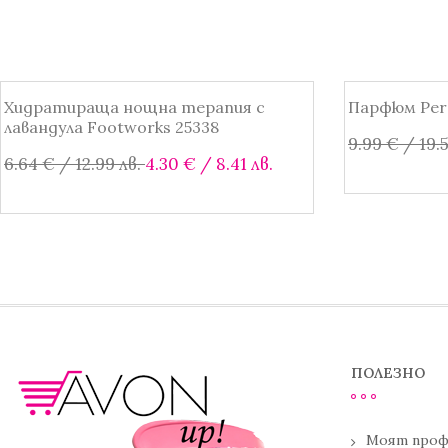
Хидратираща нощна терапия с
Парфюм Perc
SALE!
SALE!
лавандула Footworks 25338
9.99
€
/ 19.
Original
Текущата
6.64
€
/ 12.99 лв.
4.30
€
/ 8.41 лв.
price
цена
Добавяне 
was:
е:
Добавяне в количката
6.64 €
4.30 €
/
/
12.99 лв..
8.41 лв..
ПОЛЕЗНО
Моят проф