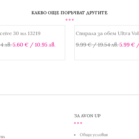
КАКВО ОЩЕ ПОРЪЧВАТ ДРУГИТЕ
eive 30 мл 13219
Спирала за обем Ultra Vo
SALE!
Original
Текущата
Origina
54 лв.
5.60
€
/ 10.95 лв.
9.99
€
/ 19.54 лв.
5.99
€
/
price
цена
price
was:
е:
was:
в количката
Още
9.99 €
5.60 €
9.99 €
/
/
/
19.54 лв..
10.95 лв..
19.54 лв.
ЗА AVON UP
Общи условия
ил