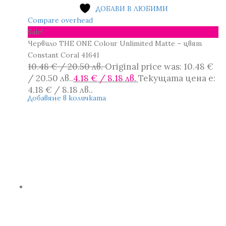
ДОБАВИ В ЛЮБИМИ
Compare overhead
Sale!
Червило THE ONE Colour Unlimited Matte – цвят
Constant Coral 41641
10.48
€
/ 20.50 лв.
Original price was: 10.48 €
/ 20.50 лв..
4.18
€
/ 8.18 лв.
Текущата цена е:
4.18 € / 8.18 лв..
Добавяне в количката