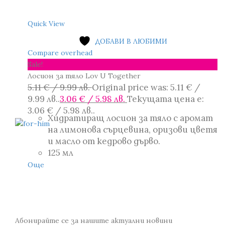
Quick View
ДОБАВИ В ЛЮБИМИ
Compare overhead
Sale!
Лосион за тяло Lov U Together
5.11
€
/ 9.99 лв.
Original price was: 5.11 € /
9.99 лв..
3.06
€
/ 5.98 лв.
Текущата цена е:
3.06 € / 5.98 лв..
Хидратиращ лосион за тяло с аромат
на лимонова сърцевина, оризови цветя
и масло от кедрово дърво.
125 мл
Още
Абонирайте се за нашите актуални новини