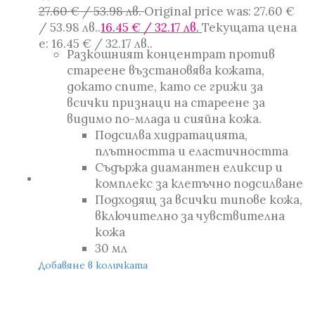
27.60
€
/ 53.98 лв.
Original price was: 27.60 €
/ 53.98 лв..
16.45
€
/ 32.17 лв.
Текущата цена
е: 16.45 € / 32.17 лв..
Разкошният концентрат против
стареене възстановява кожата,
докато спите, като се грижи за
всички признаци на стареене за
видимо по-млада и сияйна кожа.
Подсилва хидратацията,
плътността и еластичността
Съдържа диамантен еликсир и
комплекс за клетъчно подсилване
Подходящ за всички типове кожа,
включително за чувствителна
кожа
30 мл
Добавяне в количката