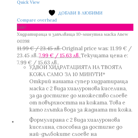
Quick View
ДОБАВИ В ЛЮБИМИ
Compare overhead
Sale!
Хидратираща и запълваща 10-минутна маска Anew
00398
11.99
€
/ 23.45 лв.
Original price was: 11.99 € /
23.45 лв..
7.99
€
/ 15.63 лв.
Текущата цена е:
7.99 € / 15.63 лв..
УДВОИ ХИДРАТАЦИЯТА НА ТВОЯТА
КОЖА САМО ЗА 10 МИНУТИ*
Открий нашата супер хидратираща
маска с 2 вида хиалуронова киселина,
за да достигне до множество слоеве
от повърхността на кожата. Това е
като глътка вода за жадната ти кожа.
Формулирана с 2 вида хиалуронова
киселина, способна да достигне до
най-дълбоките слоеве на