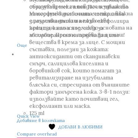
същото време ги повдига и удължава.
образуващ мека пяна. Почистването
Многофункционалната четка с влакна
на порите в дълбочина отстранява
с различна дължина позволява
замърсяванията и нежно ексфолиира
прецизно нанасяне чак до основата на
кожата, като я подготвя за
миглите. Просто трябва да я имаш!
абсорбирането на подсилващите
вещества в крема за лице. С мощни
Още
съставки, полезни за кожата:
антиоксиданти от скандинавски
смърч, салицилова киселина и
боровинков сок, които помагат за
ревитализиране на изгубилата
блясъка си, стресирана от външните
фактори замърсена кожа. 3-в-1 ползи:
използвайте като почитващ гел,
ексфолиант или маска.
125 ml
Quick View
Добавяне в количката
ДОБАВИ В ЛЮБИМИ
Compare overhead