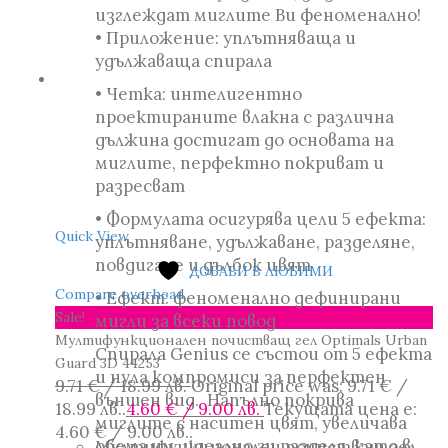
изглеждат миглите Ви феноменално!
• Приложение: уплътняваща и
удължаваща спирала
• Четка: интелигентно
проектираните влакна с различна
дължина достигат до основата на
миглите, перфектно покриват и
разресват
• Формулата осигурява цели 5 ефекта:
Quick View
уплътняване, удължаване, разделяне,
повдигане и дълбок цвят
ДОБАВИ В ЛЮБИМИ
Compare overhead
• Ефект: феноменално дефинирани
Sale!
мигли за всеки повод
Мултифункционален почистващ гел Optimals Urban
Спирала Genius се състои от 5 ефекта
Guard 3D 44253
и нула компромиси за перфектен
9.71
€
/ 18.99 лв.
Original price was: 9.71 € /
външен вид. Напълно покрива
18.99 лв..
4.60
€
/ 9.00 лв.
Текущата цена е:
миглите с наситен цвят, увеличава
4.60 € / 9.00 лв..
обема им, идеално ги разделя, като в
Мултифункционален почистващ гел,