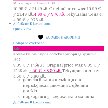
Мини чадър с кутия1308
10.99
€
/ 21.49 лв.
Original price was: 10.99 €
/ 21.49 лв..
4.99
€
/ 9.76 лв.
Текущата цена е:
4.99 € / 9.76 лв..
Добавяне в количката
Quick View
ДОБАВИ В ЛЮБИМИ
Compare overhead
Sale!
Комплект от 2 броя детски прибори за хранене
1307
8.99
€
/ 17.58 лв.
Original price was: 8.99 € /
17.58 лв..
4.50
€
/ 8.80 лв.
Текущата цена е:
4.50 € / 8.80 лв..
детска вилица и лъжица от
неръждаема стомана с цветни
дръжки
подходящи за съдомиялна машина
Добавяне в количката