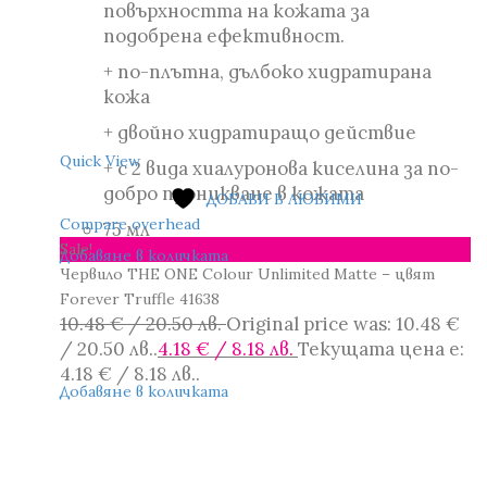
повърхността на кожата за
подобрена ефективност.
+ по-плътна, дълбоко хидратирана
кожа
+ двойно хидратиращо действие
Quick View
+ с 2 вида хиалуронова киселина за по-
добро проникване в кожата
ДОБАВИ В ЛЮБИМИ
Compare overhead
75 мл
Sale!
Добавяне в количката
Червило THE ONE Colour Unlimited Matte – цвят
Forever Truffle 41638
10.48
€
/ 20.50 лв.
Original price was: 10.48 €
/ 20.50 лв..
4.18
€
/ 8.18 лв.
Текущата цена е:
4.18 € / 8.18 лв..
Добавяне в количката