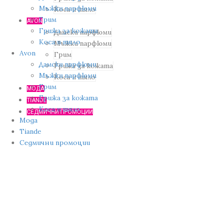
Мъжки парфюми
Коса и тяло
Грим
AVON
Грижа за кожата
Дамски парфюми
Коса и тяло
Мъжки парфюми
Avon
Грим
Дамски парфюми
Грижа за кожата
Мъжки парфюми
Коса и тяло
Грим
МОДА
Грижа за кожата
TIANDE
Коса и тяло
СЕДМИЧНИ ПРОМОЦИИ
Мода
Tiande
Седмични промоции