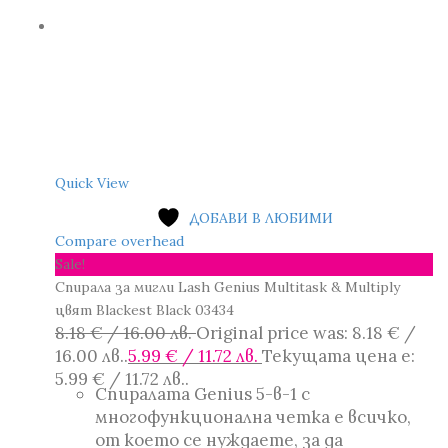
Quick View
ДОБАВИ В ЛЮБИМИ
Compare overhead
Sale!
Спирала за мигли Lash Genius Multitask & Multiply
цвят Blackest Black 03434
8.18
€
/ 16.00 лв.
Original price was: 8.18 € /
16.00 лв..
5.99
€
/ 11.72 лв.
Текущата цена е:
5.99 € / 11.72 лв..
Спиралата Genius 5-в-1 с
многофункционална четка е всичко,
от което се нуждаете, за да