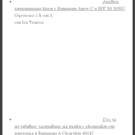
Дневен
хидратиращ крем с Витамин Anew С и SPF 50 30957
Оценено с
5
от 5
от Iva Toneva
Гел за
незабавно заличаване на пъпки с екстракт от
пшеница и витамин А Clearskin 49247