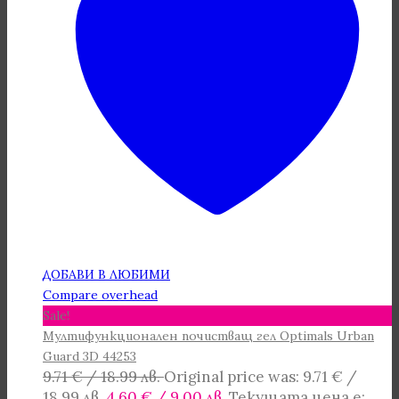
ДОБАВИ В ЛЮБИМИ
Compare overhead
Sale!
Мултифункционален почистващ гел Optimals Urban
Guard 3D 44253
9.71
€
/ 18.99 лв.
Original price was: 9.71 € /
18.99 лв..
4.60
€
/ 9.00 лв.
Текущата цена е: