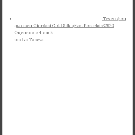
Течен фон
дьо тен Giordani Gold Silk цвят Porcelain32920
Оценено с
4
от 5
от Iva Toneva