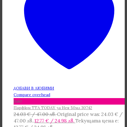
ДОБАВИ В ЛЮБИМИ
Compare overhead
Sale!
Парфюм TTA TODAY за Нея 50мл 30742
24.03
€
/ 47.00 лв.
Original price was: 24.03 € /
47.00 лв..
12.77
€
/ 24.98 лв.
Текущата цена е: