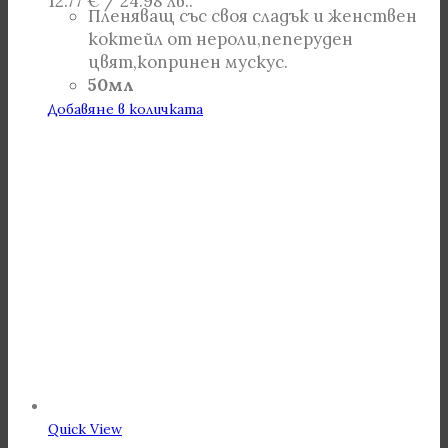
12.77 € / 24.98 лв..
Пленяващ със своя сладък и женствен
коктейл от нероли,пеперуден
цвят,копринен мускус.
50мл
Добавяне в количката
Quick View