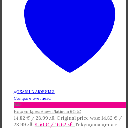
ДОБАВИ В ЛЮБИМИ
Compare overhead
Sale!
Нощен крем Anew Platinum 64352
14.82
€
/ 28.99 лв.
Original price was: 14.82 € /
28.99 лв..
8.50
€
/ 16.62 лв.
Текущата цена е: