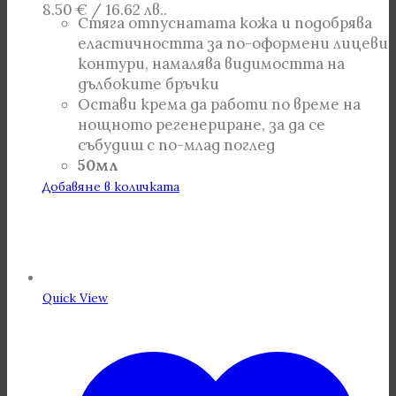
8.50 € / 16.62 лв..
Стяга отпуснатата кожа и подобрява
еластичността за по-оформени лицеви
контури, намалява видимостта на
дълбоките бръчки
Остави крема да работи по време на
нощното регенериране, за да се
събудиш с по-млад поглед
50мл
Добавяне в количката
Quick View