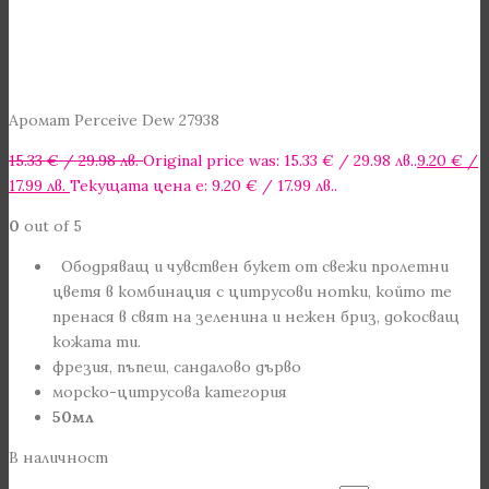
Аромат Perceive Dew 27938
15.33
€
/ 29.98 лв.
Original price was: 15.33 € / 29.98 лв..
9.20
€
/
17.99 лв.
Текущата цена е: 9.20 € / 17.99 лв..
0
out of 5
Ободряващ и чувствен букет от свежи пролетни
цветя в комбинация с цитрусови нотки, който те
пренася в свят на зеленина и нежен бриз, докосващ
кожата ти.
фрезия, пъпеш, сандалово дърво
морско-цитрусова категория
50мл
В наличност