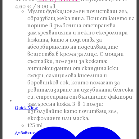
4.60 € / 9.00 лв..
Мултифункционален почистващ гел,
образуващ мека пяна. Почистването на
порите в дълбочина отстранява
замърсяванията и нежно ексфолиира
кожата, като я подготвя за
абсорбирането на подсилващите
вещества в крема за лице. С мощни
съставки, полезни за кожата:
антиоксиданти от скандинавски
смърч, салицилова киселина и
боровинков сок, които помагат за
ревитализиране на изгубилата блясъка
си, стресирана от външните фактори
замърсена кожа. 3-в-1 ползи:
Quick View
използвайте като почитващ гел,
ексфолиант или маска.
125 ml
Добавяне в количката