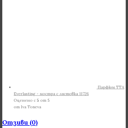
Парфюм TTA
Everlasting - мостра с листовка 11726
Оценено с
5
от 5
от Iva Toneva
Отзиви (0)