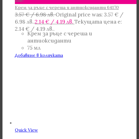
Sale!
Крем за ръце с череша и антиоксиданти 64170
3.57
€
/ 6.98 лв.
Original price was: 3.57 € /
6.98 лв..
2.14
€
/ 4.19 лв.
Текущата цена е:
2.14 € / 4.19 лв..
Крем за ръце с череша и
антиоксиданти
75 мл
Добавяне в количката
Quick View