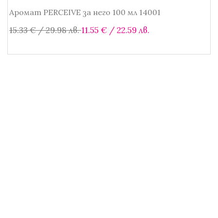
Аромат PERCEIVE за него 100 мл 14001
SALE!
Original
Текущата
15.33
€
/ 29.98 лв.
11.55
€
/ 22.59 лв.
price
цена
was:
е:
Добавяне в количката
15.33 €
11.55 €
/
/
29.98 лв..
22.59 лв..