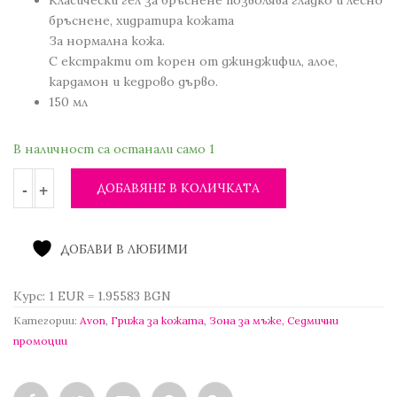
5.98 лв..
2.30 €
бръснене, хидратира кожата
/
За нормална кожа.
4.50 лв..
С екстракти от корен от джинджифил, алое,
кардамон и кедрово дърво.
150 мл
В наличност са останали само 1
ДОБАВЯНЕ В КОЛИЧКАТА
ДОБАВИ В ЛЮБИМИ
Курс: 1 EUR = 1.95583 BGN
Категории:
Avon
,
Грижа за кожата
,
Зона за мъже
,
Седмични
промоции