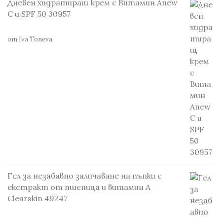
Дневен хидратиращ крем с Витамин Anew
С и SPF 50 30957
от Iva Toneva
Гел за незабавно заличаване на пъпки с
екстракт от пшеница и витамин А
Clearskin 49247