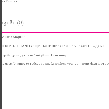
Iva Toneva
тзиви (0)
ще няма отзиви!
 ПЪРВИЯТ, КОЙТО ЩЕ НАПИШЕ ОТЗИВ ЗА ТОЗИ ПРОДУКТ
ва да
влезете
, за да публикувате коментар.
site uses Akismet to reduce spam.
Learn how your comment data is proc