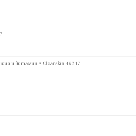
7
ица и витамин А Clearskin 49247