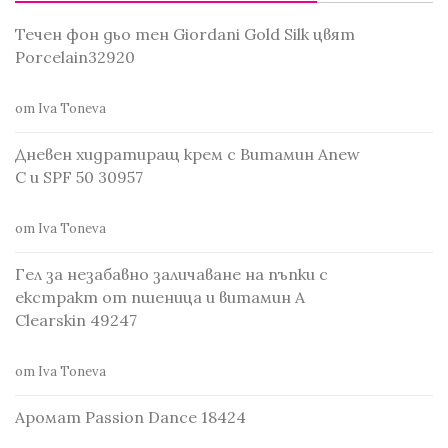
Течен фон дьо тен Giordani Gold Silk цвят
Porcelain32920
от Iva Toneva
Дневен хидратиращ крем с Витамин Anew
С и SPF 50 30957
от Iva Toneva
Гел за незабавно заличаване на пъпки с
екстракт от пшеница и витамин А
Clearskin 49247
от Iva Toneva
Аромат Passion Dance 18424