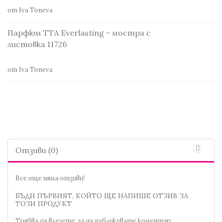
от Iva Toneva
Парфюм TTA Everlasting - мостра с
листовка 11726
от Iva Toneva
Отзиви (0)
Все още няма отзиви!
БЪДИ ПЪРВИЯТ, КОЙТО ЩЕ НАПИШЕ ОТЗИВ ЗА
ТОЗИ ПРОДУКТ
Трябва да
влезете
, за да публикувате коментар.