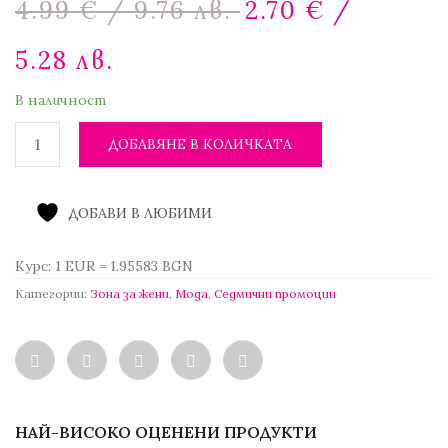
4.99
€
/ 9.76 лв.
2.70
€
/
price
was:
Текущата
5.28 лв.
4.99 €
цена
/
е:
В наличност
9.76 лв..
2.70 €
/
ДОБАВЯНЕ В КОЛИЧКАТА
5.28 лв..
ДОБАВИ В ЛЮБИМИ
Курс: 1 EUR = 1.95583 BGN
Категории:
Зона за жени
,
Мода
,
Седмични промоции
НАЙ-ВИСОКО ОЦЕНЕНИ ПРОДУКТИ