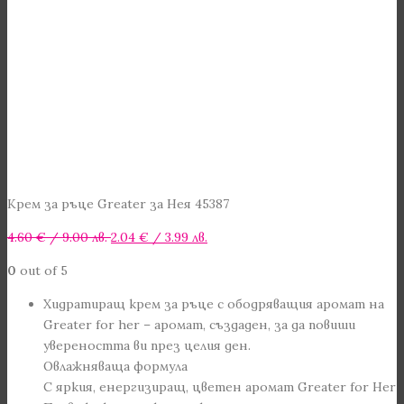
Крем за ръце Greater за Нея 45387
Original
Текущата
4.60
€
/ 9.00 лв.
2.04
€
/ 3.99 лв.
price
цена
0
out of 5
was:
е:
4.60 €
2.04 €
Хидратиращ крем за ръце с ободряващия аромат на
/
/
Greater for her – аромат, създаден, за да повиши
9.00 лв..
3.99 лв..
увереността ви през целия ден.
Овлажняваща формула
С яркия, енергизиращ, цветен аромат Greater for Her