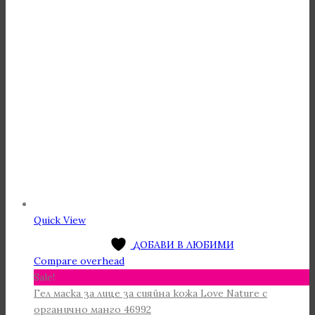
Quick View
ДОБАВИ В ЛЮБИМИ
Compare overhead
Sale!
Гел маска за лице за сияйна кожа Love Nature с
органично манго 46992