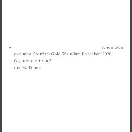
Течен фон
дьо тен Giordani Gold Silk цвят Porcelain32920
Оценено с
4
от 5
от Iva Toneva