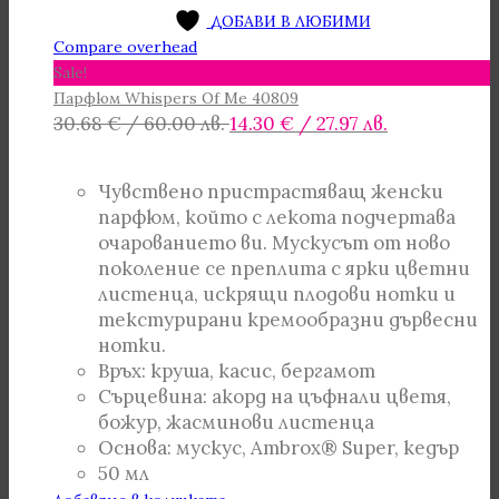
ДОБАВИ В ЛЮБИМИ
Compare overhead
Sale!
Парфюм Whispers Of Me 40809
Original
Текущата
30.68
€
/ 60.00 лв.
14.30
€
/ 27.97 лв.
price
цена
was:
е:
Чувствено пристрастяващ женски
30.68 €
14.30 €
парфюм, който с лекота подчертава
/
/
очарованието ви. Мускусът от ново
60.00 лв..
27.97 лв..
поколение се преплита с ярки цветни
листенца, искрящи плодови нотки и
текстурирани кремообразни дървесни
нотки.
Връх: круша, касис, бергамот
Сърцевина: акорд на цъфнали цветя,
божур, жасминови листенца
Основа: мускус, Ambrox® Super, кедър
50 мл