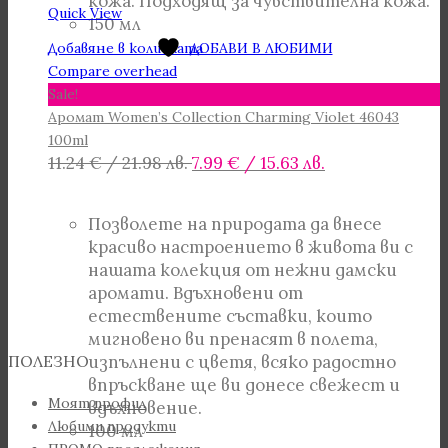
кожа. Подходящ за чувствителна кожа.
Quick View
150 мл
Добавяне в количката
ДОБАВИ В ЛЮБИМИ
Compare overhead
Sale!
Аромат Women’s Collection Charming Violet 46043
100ml
Original
Текущата
11.24
€
/ 21.98 лв.
7.99
€
/ 15.63 лв.
price
цена
was:
е:
Позволете на природата да внесе
11.24 €
7.99 €
красиво настроението в живота ви с
/
/
нашата колекция от нежни дамски
21.98 лв..
15.63 лв..
аромати. Вдъхновени от
естествените съставки, които
мигновено ви пренасят в полета,
изпълнени с цветя, всяко радостно
ПОЛЕЗНО
впръскване ще ви донесе свежест и
Моят профил
вдъхновение.
Любими продукти
100 мл