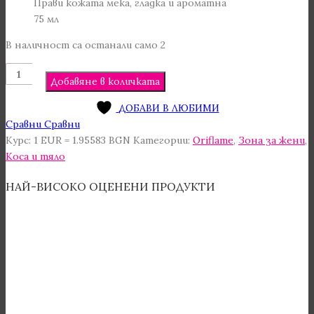
Прави кожата мека, гладка и ароматна
75 мл
В наличност са останали само 2
количество
Добавяне в количката
за
Крем
ДОБАВИ В ЛЮБИМИ
за
Сравни
Сравни
ръце
Курс: 1 EUR = 1.95583 BGN
Категории:
Oriflame
,
Зона за жени
,
Greater
Коса и тяло
за
Нея
НАЙ-ВИСОКО ОЦЕНЕНИ ПРОДУКТИ
45387