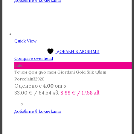
Добавяне в количката
Quick View
ДОБАВИ В ЛЮБИМИ
Compare overhead
Sale!
Течен фон дьо тен Giordani Gold Silk цвят
Porcelain32920
Оценено с
4.00
от 5
Original
Текущата
33.00
€
/ 64.54 лв.
8.99
€
/ 17.58 лв.
price
цена
was:
е:
Добавяне в количката
33.00 €
8.99 €
/
/
64.54 лв..
17.58 лв..