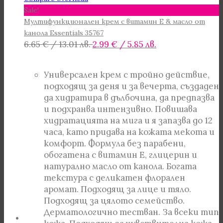
Sale!
Мултифункционален крем с витамин Е & масло от
канола Essentials 35767
Original
Текущата
6.65
€
/ 13.01 лв.
2.99
€
/ 5.85 лв.
price
цена
was:
е:
Универсален крем с тройно действие,
6.65 €
2.99 €
подходящ за деня и за вечерта, създаден
/
/
да хидратира в дълбочина, да предпазва
13.01 лв..
5.85 лв..
и подхранва интензивно. Повишава
хидратацията на мига и я запазва до 12
часа, като придава на кожата мекота и
комфорт. Формула без парабени,
обогатена с витамин E, глицерин и
натурално масло от канола. Богата
текстура с деликатен флорален
аромат. Подходящ за лице и тяло.
Подходящ за цялото семейство.
Дерматологично тестван. За всеки тип