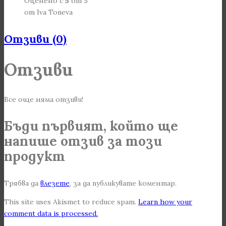
Оценено с
5
от 5
от Iva Toneva
Отзиви (0)
Отзиви
Все още няма отзиви!
Бъди първият, който ще
напише отзив за този
продукт
Трябва да
влезете
, за да публикувате коментар.
This site uses Akismet to reduce spam.
Learn how your
comment data is processed.