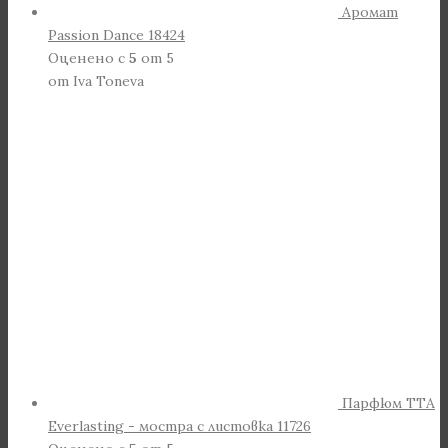
Аромат
Passion Dance 18424
Оценено с
5
от 5
от Iva Toneva
Парфюм TTA
Everlasting - мостра с листовка 11726