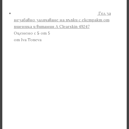
Гел за
незабавно заличаване на пъпки с екстракт от
пшеница и витамин А Clearskin 49247
Оценено с
5
от 5
от Iva Toneva