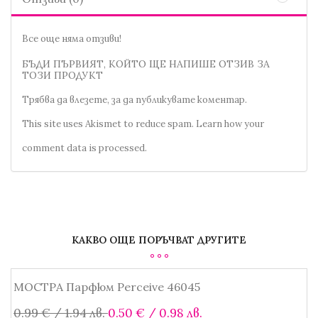
Все още няма отзиви!
БЪДИ ПЪРВИЯТ, КОЙТО ЩЕ НАПИШЕ ОТЗИВ ЗА
ТОЗИ ПРОДУКТ
Трябва да
влезете
, за да публикувате коментар.
This site uses Akismet to reduce spam.
Learn how your
comment data is processed.
КАКВО ОЩЕ ПОРЪЧВАТ ДРУГИТЕ
МOСТРА Парфюм Perceive 46045
SALE!
Original
Текущата
0.99
€
/ 1.94 лв.
0.50
€
/ 0.98 лв.