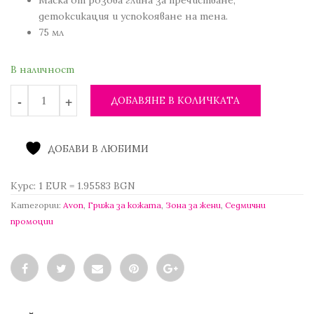
11.13 лв..
2.99 €
детоксикация и успокояване на тена.
/
75 мл
5.85 лв..
В наличност
ДОБАВЯНЕ В КОЛИЧКАТА
ДОБАВИ В ЛЮБИМИ
Курс: 1 EUR = 1.95583 BGN
Категории:
Avon
,
Грижа за кожата
,
Зона за жени
,
Седмични
промоции