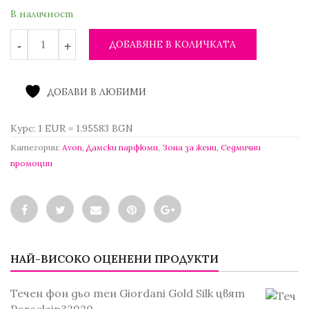
/
е:
В наличност
1.94 лв..
0.50 €
/
ДОБАВЯНЕ В КОЛИЧКАТА
0.98 лв..
ДОБАВИ В ЛЮБИМИ
Курс: 1 EUR = 1.95583 BGN
Категории:
Avon
,
Дамски парфюми
,
Зона за жени
,
Седмични
промоции
НАЙ-ВИСОКО ОЦЕНЕНИ ПРОДУКТИ
Течен фон дьо тен Giordani Gold Silk цвят
Porcelain32920