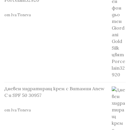
от Iva Toneva
Дневен хидратиращ крем с Витамин Anew
С и SPF 50 30957
от Iva Toneva