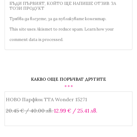
БЪДИ ПЪРВИЯТ, КОЙТО ЩЕ НАПИШЕ ОТЗИВ ЗА
ТОЗИ ПРОДУКТ
Трябва да
влезете
, за да публикувате коментар.
This site uses Akismet to reduce spam.
Learn how your
comment data is processed.
КАКВО ОЩЕ ПОРЪЧВАТ ДРУГИТЕ
НОВО Парфюм TTA Wonder 15271
SALE!
Original
Текущата
20.45
€
/ 40.00 лв.
12.99
€
/ 25.41 лв.
price
цена
was:
е:
Добавяне в количката