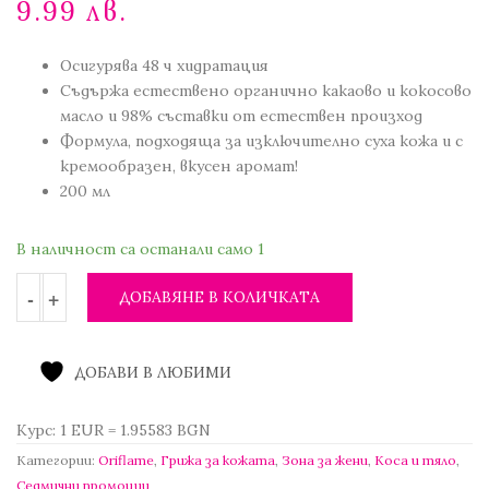
9.99 лв.
9.20 €
цена
/
е:
17.99 лв..
Осигурява 48 ч хидратация
5.11 €
Съдържа естествено органично какаово и кокосово
/
масло и 98% съставки от естествен произход
9.99 лв..
Формула, подходяща за изключително суха кожа и с
кремообразен, вкусен аромат!
200 мл
В наличност са останали само 1
ДОБАВЯНЕ В КОЛИЧКАТА
ДОБАВИ В ЛЮБИМИ
Курс: 1 EUR = 1.95583 BGN
Категории:
Oriflame
,
Грижа за кожата
,
Зона за жени
,
Коса и тяло
,
Седмични промоции