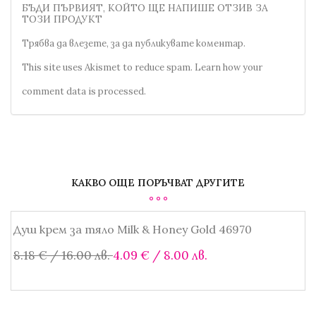
БЪДИ ПЪРВИЯТ, КОЙТО ЩЕ НАПИШЕ ОТЗИВ ЗА
ТОЗИ ПРОДУКТ
Трябва да
влезете
, за да публикувате коментар.
This site uses Akismet to reduce spam.
Learn how your
comment data is processed.
КАКВО ОЩЕ ПОРЪЧВАТ ДРУГИТЕ
Душ крем за тяло Milk & Honey Gold 46970
SALE!
Original
Текущата
8.18
€
/ 16.00 лв.
4.09
€
/ 8.00 лв.
price
цена
was:
е:
Добавяне в количката