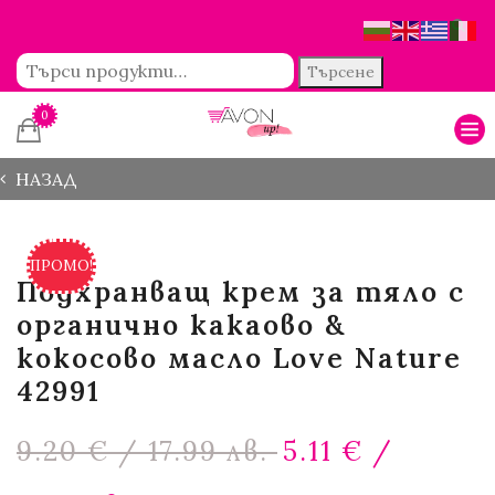
Търсене
0
НАЗАД
ПРОМО!
Подхранващ крем за тяло с
органично какаово &
кокосово масло Love Nature
42991
Original
9.20
€
/ 17.99 лв.
5.11
€
/
price
was:
Текущата