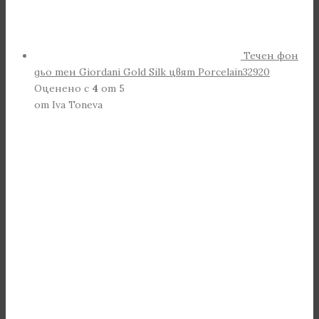
Течен фон
дьо тен Giordani Gold Silk цвят Porcelain32920
Оценено с
4
от 5
от Iva Toneva