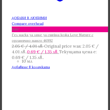
ДОБАВИ В ЛЮБИМИ
Compare overhead
Sale!
Гел маска за лице за сияйна кожа Love Nature с
органично манго 46992
2.05
€
/ 4.01 лв.
Original price was: 2.05 € /
4.01 лв..
0.69
€
/ 1.35 лв.
Текущата цена е:
0.69 € / 1.35 лв..
10 мл
Добавяне в количката