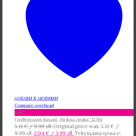
ДОБАВИ В ЛЮБИМИ
Compare overhead
Sale!
Универсален балсам „Нежна грижа” 12760
5.11
€
/ 9.99 лв.
Original price was: 5.11 € /
9.99 лв..
2.04
€
/ 3.99 лв.
Текущата цена е: