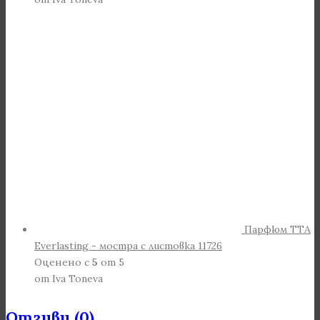
Парфюм TTA
Everlasting - мостра с листовка 11726
Оценено с
5
от 5
от Iva Toneva
Отзиви (0)