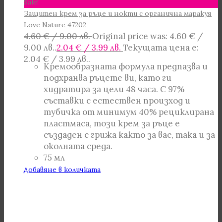
Sale!
Защитен крем за ръце и нокти с органична маракуя
Love Nature 47202
4.60
€
/ 9.00 лв.
Original price was: 4.60 € /
9.00 лв..
2.04
€
/ 3.99 лв.
Текущата цена е:
2.04 € / 3.99 лв..
Кремообразната формула предпазва и
подхранва ръцете ви, като ги
хидратира за цели 48 часа. С 97%
съставки с естествен произход и
тубичка от минимум 40% рециклирана
пластмаса, този крем за ръце е
създаден с грижа както за вас, така и за
околната среда.
75 мл
Добавяне в количката