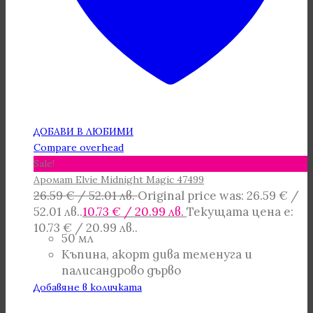
ДОБАВИ В ЛЮБИМИ
Compare overhead
Sale!
Аромат Elvie Midnight Magic 47499
26.59
€
/ 52.01 лв.
Original price was: 26.59 € /
52.01 лв..
10.73
€
/ 20.99 лв.
Текущата цена е:
10.73 € / 20.99 лв..
50 мл
Къпина, акорт дива теменуга и
палисандрово дърво
Добавяне в количката