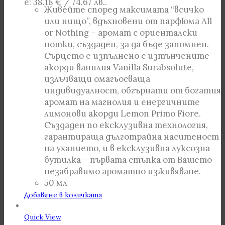
е: 38.18 € / 74.67 лв..
Живейте според максимата “всичко
или нищо”, вдъхновени от парфюма All
or Nothing – аромат с ориенталски
нотки, създаден, за да бъде запомнен.
Сърцето е изпълнено с изтънчените
акорди ванилия Vanilla Surabsolute,
излъчващи омагьосваща
индивидуалност, обгърнати от богатия
аромат на магнолия и енергичните
лимонови акорди Lemon Primo Fiore.
Създаден по ексклузивна технология,
гарантираща дълготрайна наситеност
на уханието, и в ексклузивна луксозна
бутилка – първата стъпка от Вашето
незабравимо ароматно изживяване.
50 мл
Добавяне в количката
Quick View