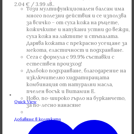
2.04 € / 3.99 лв..
Този мултифункционален балсам има
много полезни действия и се използва
за всичко – от суха кожа на ръцете,
кожичките и напукани устни до вежди,
суха кожа на лактите и стъпалата.
Дарява кожата с прекрасно усещане за
мекота, еластичност и подхранване.
Сега с формула с 99.9% съставки с
естествен произход!
Дълбоко подхранване, благодарение на
изключително хидратиращата
комбинация от натурални масла,
пчелен восък и Витамин Е.
Ново, по-широко гърло на бурканчето,
Quick View
за по-лесно нанасяне
Добавяне в количката