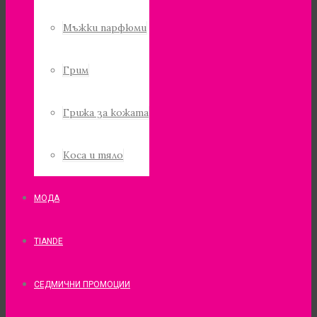
Мъжки парфюми
Грим
Грижа за кожата
Коса и тяло
МОДА
TIANDE
СЕДМИЧНИ ПРОМОЦИИ