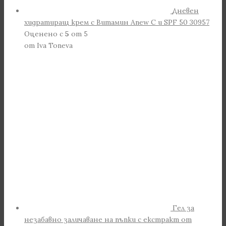
Дневен
хидратиращ крем с Витамин Anew С и SPF 50 30957
Оценено с
5
от 5
от Iva Toneva
Гел за
незабавно заличаване на пъпки с екстракт от