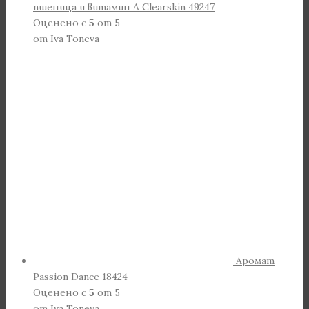
пшеница и витамин А Clearskin 49247
Оценено с
5
от 5
от Iva Toneva
Аромат
Passion Dance 18424
Оценено с
5
от 5
от Iva Toneva