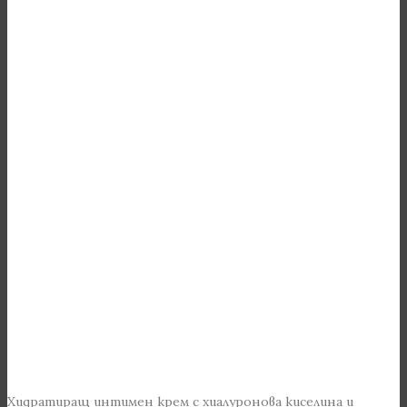
Хидратиращ интимен крем с хиалуронова киселина и