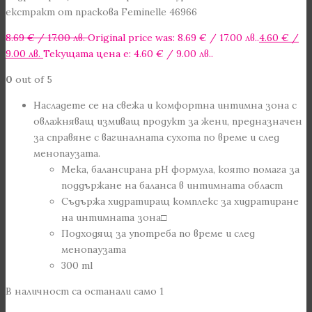
екстракт от праскова Feminelle 46966
8.69
€
/ 17.00 лв.
Original price was: 8.69 € / 17.00 лв..
4.60
€
/
9.00 лв.
Текущата цена е: 4.60 € / 9.00 лв..
0
out of 5
Насладете се на свежа и комфортна интимна зона с
овлажняващ измиващ продукт за жени, предназначен
за справяне с вагиналната сухота по време и след
менопаузата.
Мека, балансирана рН формула, която помага за
поддържане на баланса в интимната област
Съдържа хидратиращ комплекс за хидратиране
на интимната зона□
Подходящ за употреба по време и след
менопаузата
300 ml
В наличност са останали само 1