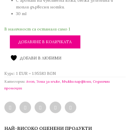
19.54 лв..
С аромат на чувствена кожа, свежа зеленина и
5.60 €
топли дървесни нотки.
/
30 ml
10.95 лв..
В наличност са останали само 1
ДОБАВЯНЕ В КОЛИЧКАТА
ДОБАВИ В ЛЮБИМИ
Курс: 1 EUR = 1.95583 BGN
Категории:
Avon
,
Зона за мъже
,
Мъжки парфюми
,
Седмични
промоции
НАЙ-ВИСОКО ОЦЕНЕНИ ПРОДУКТИ