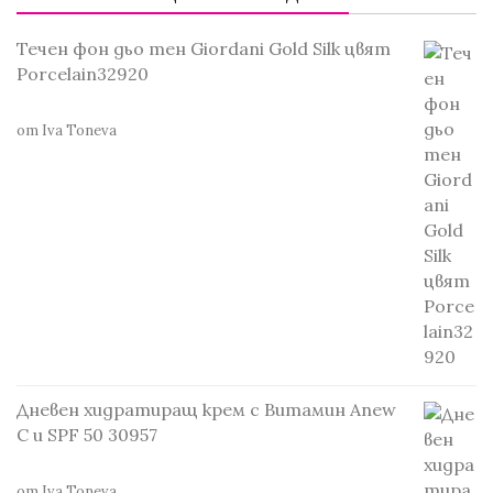
Течен фон дьо тен Giordani Gold Silk цвят
Porcelain32920
от Iva Toneva
Дневен хидратиращ крем с Витамин Anew
С и SPF 50 30957
от Iva Toneva