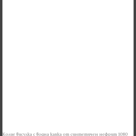
Колие висулка с водна капка от синтетичен нефрит 1080