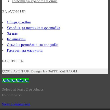
Съвети за красота и стил
ЗА AVON UP
Общи условия
Условия за поръчка и доставка
За нас
Контакти
Онлайн решаване на спорове
Галерия на магазина
FACEBOOK
©2018 AVON UP. Design by SAITDIZAIN.COM
Call Now Button
Select at least 2 products
to compare
View comparison