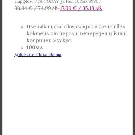
Парфюм TTA TODAY за Нея 100мл 69807
Original
Текущата
38.34
€
/ 74.99 лв.
17.99
€
/ 35.19 лв.
price
цена
was:
е:
Пленяващ със своя сладък и женствен
38.34 €
17.99 €
коктейл от нероли, пеперуден цвят и
/
/
копринен мускус.
74.99 лв..
35.19 лв..
100мл
Добавяне в количката