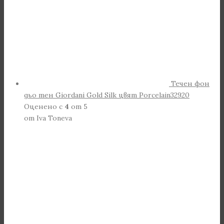
Течен фон
дьо тен Giordani Gold Silk цвят Porcelain32920
Оценено с
4
от 5
от Iva Toneva