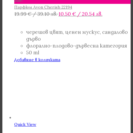
Sale!
Парфюм Avon Cherish 22194
Original
Текущата
19.99
€
/ 39.10 лв.
10.50
€
/ 20.54 лв.
price
цена
was:
е:
черешов цвят, ценен мускус, сандалово
19.99 €
10.50 €
дърво
/
/
флорално-плодово-дървесна категория
39.10 лв..
20.54 лв..
50 ml
Добавяне в количката
Quick View