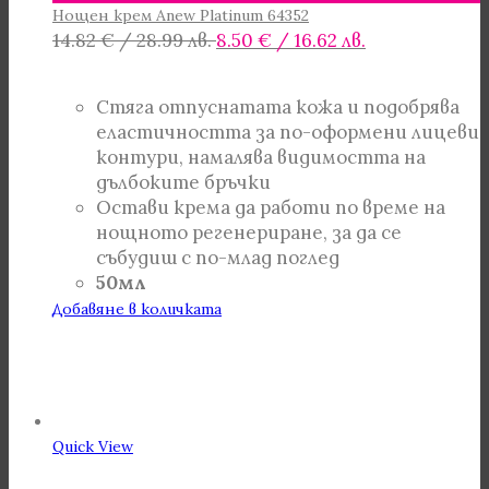
Нощен крем Anew Platinum 64352
Original
Текущата
14.82
€
/ 28.99 лв.
8.50
€
/ 16.62 лв.
price
цена
was:
е:
Стяга отпуснатата кожа и подобрява
14.82 €
8.50 €
еластичността за по-оформени лицеви
/
/
контури, намалява видимостта на
28.99 лв..
16.62 лв..
дълбоките бръчки
Остави крема да работи по време на
нощното регенериране, за да се
събудиш с по-млад поглед
50мл
Добавяне в количката
Quick View