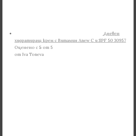
Дневен
хидратиращ крем с Витамин Anew С и SPF 50 30957
Оценено с
5
от 5
от Iva Toneva