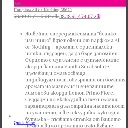
Sale!
Парфюм All or Nothing 35679
Original
Текущата
58.80
€
/ 115.00 лв.
38.18
€
/ 74.67 лв.
price
цена
was:
е:
Живейте според максимата “всичко
58.80 €
38.18 €
или нищо”, вдъхновени от парфюма All
/
/
or Nothing – аромат с ориенталски
115.00 лв..
74.67 лв..
нотки, създаден, за да бъде запомнен.
Сърцето е изпълнено с изтънчените
акорди ванилия Vanilla Surabsolute,
излъчващи омагьосваща
индивидуалност, обгърнати от богатия
аромат на магнолия и енергичните
лимонови акорди Lemon Primo Fiore.
Създаден по ексклузивна технология,
гарантираща дълготрайна наситеност
на уханието, и в ексклузивна луксозна
бутилка – първата стъпка от Вашето
Quick View
незабравимо ароматно изживяване.