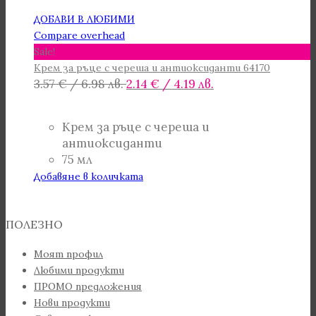
ДОБАВИ В ЛЮБИМИ
Compare overhead
Sale!
Крем за ръце с череша и антиоксиданти 64170
Original
Текущата
3.57
€
/ 6.98 лв.
2.14
€
/ 4.19 лв.
price
цена
was:
е:
Крем за ръце с череша и
3.57 €
2.14 €
антиоксиданти
/
/
75 мл
6.98 лв..
4.19 лв..
Добавяне в количката
ПОЛЕЗНО
Моят профил
Любими продукти
ПРОМО предложения
Нови продукти