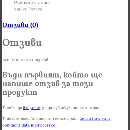
Оценено с
5
от 5
от Iva Toneva
Отзиви (0)
Отзиви
Все още няма отзиви!
Бъди първият, който ще
напише отзив за този
продукт
Трябва да
влезете
, за да публикувате коментар.
This site uses Akismet to reduce spam.
Learn how your
comment data is processed.