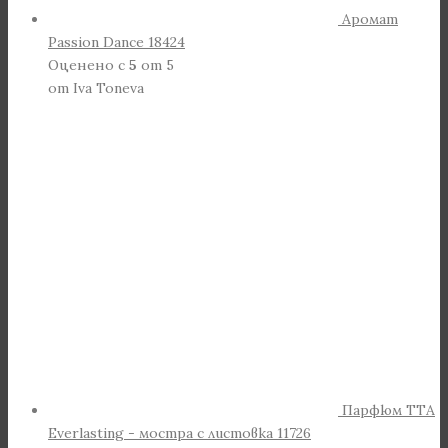
Аромат
Passion Dance 18424
Оценено с
5
от 5
от Iva Toneva
Парфюм TTA
Everlasting - мостра с листовка 11726