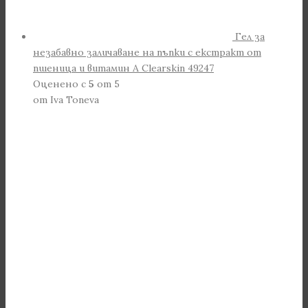
Гел за
незабавно заличаване на пъпки с екстракт от
пшеница и витамин А Clearskin 49247
Оценено с
5
от 5
от Iva Toneva