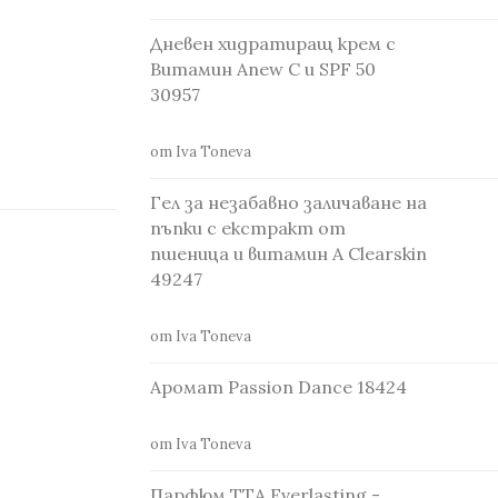
.
Дневен хидратиращ крем с
Витамин Anew С и SPF 50
30957
от Iva Toneva
Гел за незабавно заличаване на
пъпки с екстракт от
пшеница и витамин А Clearskin
49247
от Iva Toneva
Аромат Passion Dance 18424
от Iva Toneva
Парфюм TTA Everlasting -