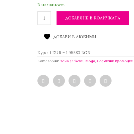
/
е:
В наличност
16.00 лв.
5.50 €
/
ДОБАВЯНЕ В КОЛИЧКАТА
10.76 лв..
ДОБАВИ В ЛЮБИМИ
Курс: 1 EUR = 1.95583 BGN
Категории:
Зона за жени
,
Мода
,
Седмични промоции