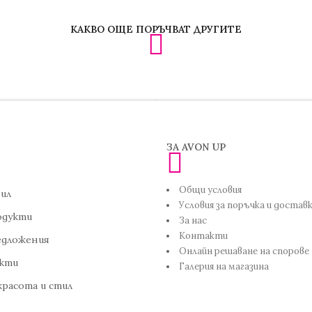
КАКВО ОЩЕ ПОРЪЧВАТ ДРУГИТЕ
ЗА AVON UP
Общи условия
ил
Условия за поръчка и достав
одукти
За нас
Контакти
дложения
Онлайн решаване на спорове
укти
Галерия на магазина
красота и стил