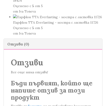
18424
Оценено с
5
от 5
от Iva Toneva
Парфюм TTA Everlasting - мостра с листовка 11726
Оценено с
5
от 5
от Iva Toneva
Отзиви (0)
Отзиви
Все още няма отзиви!
Бъди първият, който ще
напише отзив за този
продукт