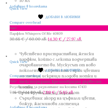
10 мл
2.05 €
0.69 €
Добавяне в количката
/
/
Quick View
4.01 лв..
1.35 лв..
ДОБАВИ В ЛЮБИМИ
Compare overhead
Sale!
Парфюм Whispers Of Me 40809
Original
Текущата
30.68
€
/ 60.00 лв.
14.30
€
/ 27.97 лв.
price
цена
was:
е:
Чувствено пристрастяващ женски
30.68 €
14.30 €
парфюм, който с лекота подчертава
/
/
Quick View
очарованието ви. Мускусът от ново
60.00 лв..
27.97 лв..
поколение се преплита с ярки цветни
ДОБАВИ В ЛЮБИМИ
листенца, искрящи плодови нотки и
Compare overhead
текстурирани кремообразни дървесни
Sale!
нотки.
Розова четка за разплитане на косата 47433
Original
Текущата
7.16
€
/ 14.00 лв.
2.99
€
/ 5.85 лв.
Връх: круша, касис, бергамот
price
цена
Сърцевина: акорд на цъфнали цветя,
was:
е:
божур, жасминови листенца
Добавяне в количката