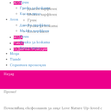
Грим
AVON
Грижа за кожата
Дамски парфюми
Коса и тяло
Мъжки парфюми
Avon
Грим
Дамски парфюми
Грижа за кожата
Мъжки парфюми
Коса и тяло
Грим
МОДА
Грижа за кожата
TIANDE
Коса и тяло
СЕДМИЧНИ ПРОМОЦИИ
Мода
Tiande
Седмични промоции
Назад
Промо!
Почистващ ексфолиант за лице Love Nature Up-loved с