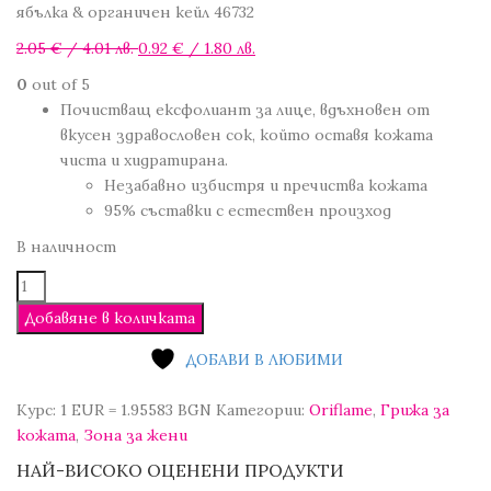
ябълка & органичен кейл 46732
Original
Текущата
2.05
€
/ 4.01 лв.
0.92
€
/ 1.80 лв.
price
цена
0
out of 5
was:
е:
Почистващ ексфолиант за лице, вдъхновен от
2.05 €
0.92 €
вкусен здравословен сок, който оставя кожата
/
/
чиста и хидратирана.
4.01 лв..
1.80 лв..
Незабавно избистря и пречиства кожата
95% съставки с естествен произход
В наличност
количество
за
Добавяне в количката
Почистващ
ексфолиант
ДОБАВИ В ЛЮБИМИ
за
Сравни
Сравни
лице
Курс: 1 EUR = 1.95583 BGN
Категории:
Oriflame
,
Грижа за
Love
кожата
,
Зона за жени
Nature
НАЙ-ВИСОКО ОЦЕНЕНИ ПРОДУКТИ
Up-