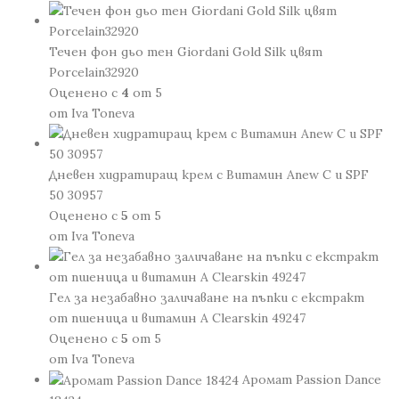
loved
с
Течен фон дьо тен Giordani Gold Silk цвят
ябълка
Porcelain32920
&
Оценено с
4
от 5
органичен
от Iva Toneva
кейл
46732
Дневен хидратиращ крем с Витамин Anew С и SPF
50 30957
Оценено с
5
от 5
от Iva Toneva
Гел за незабавно заличаване на пъпки с екстракт
от пшеница и витамин А Clearskin 49247
Оценено с
5
от 5
от Iva Toneva
Аромат Passion Dance