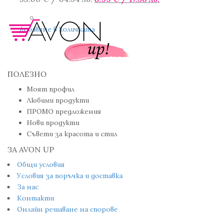
price
цена
was:
е:
Добавяне в количката
33.00 €
8.99 €
/
/
64.54 лв..
17.58 лв..
ПОЛЕЗНО
Моят профил
Любими продукти
ПРОМО предложения
Нови продукти
Съвети за красота и стил
ЗА AVON UP
Общи условия
Условия за поръчка и доставка
За нас
Контакти
Онлайн решаване на спорове