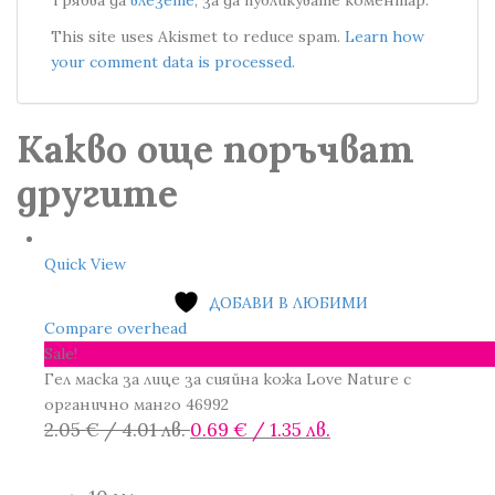
Трябва да
влезете
, за да публикувате коментар.
This site uses Akismet to reduce spam.
Learn how
your comment data is processed.
Какво още поръчват
другите
Quick View
ДОБАВИ В ЛЮБИМИ
Compare overhead
Sale!
Гел маска за лице за сияйна кожа Love Nature с
органично манго 46992
Original
Текущата
2.05
€
/ 4.01 лв.
0.69
€
/ 1.35 лв.
price
цена
was:
е: