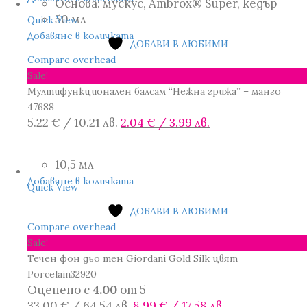
7.16 €
2.99 €
Основа: мускус, Ambrox® Super, кедър
/
/
50 мл
Quick View
14.00 лв..
5.85 лв..
Добавяне в количката
ДОБАВИ В ЛЮБИМИ
Compare overhead
Sale!
Мултифункционален балсам “Нежна грижа” – манго
47688
Original
Текущата
5.22
€
/ 10.21 лв.
2.04
€
/ 3.99 лв.
price
цена
was:
е:
10,5 мл
5.22 €
2.04 €
Добавяне в количката
/
/
Quick View
10.21 лв..
3.99 лв..
ДОБАВИ В ЛЮБИМИ
Compare overhead
Sale!
Течен фон дьо тен Giordani Gold Silk цвят
Porcelain32920
Оценено с
4.00
от 5
Original
Текущата
33.00
€
/ 64.54 лв.
8.99
€
/ 17.58 лв.