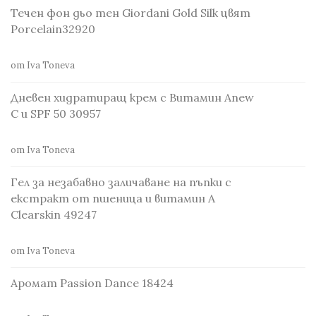
Течен фон дьо тен Giordani Gold Silk цвят
Porcelain32920
от Iva Toneva
Дневен хидратиращ крем с Витамин Anew
С и SPF 50 30957
от Iva Toneva
Гел за незабавно заличаване на пъпки с
екстракт от пшеница и витамин А
Clearskin 49247
от Iva Toneva
Аромат Passion Dance 18424