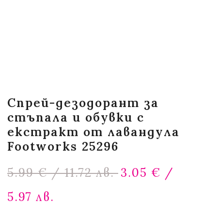
Спрей-дезодорант за
стъпала и обувки с
екстракт от лавандула
Footworks 25296
Original
5.99
€
/ 11.72 лв.
3.05
€
/
price
was:
Текущата
5.97 лв.
5.99 €
цена
/
е: