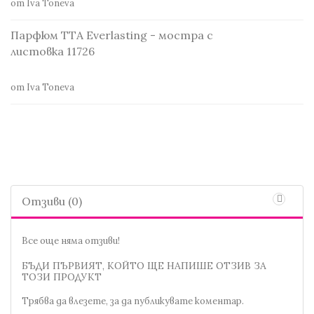
от Iva Toneva
Парфюм TTA Everlasting - мостра с
листовка 11726
от Iva Toneva
Отзиви (0)
Все още няма отзиви!
БЪДИ ПЪРВИЯТ, КОЙТО ЩЕ НАПИШЕ ОТЗИВ ЗА
ТОЗИ ПРОДУКТ
Трябва да
влезете
, за да публикувате коментар.