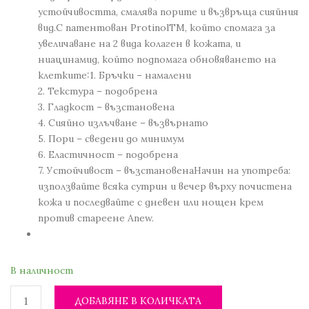
устойчивостта, смалява порите и възвръща сияйния
вид.С патентован ProtinolTM, който спомага за
увеличаване на 2 вида колаген в кожата, и
ниацинамид, който подпомага обновяването на
клетките:1. Бръчки – намалени
2. Текстура – подобрена
3. Гладкост – възстановена
4. Сияйно излъчване – възвърнато
5. Пори – сведени до минимум
6. Еластичност – подобрена
7. Устойчивост – възстановенаНачин на употреба:
използвайте всяка сутрин и вечер върху почистена
кожа и последвайте с дневен или нощен крем
против стареене Anew.
В наличност
ДОБАВЯНЕ В КОЛИЧКАТА