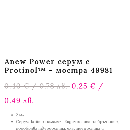
Anew Power серум с
Protinol™ – мостра 49981
Original
0.40
€
/ 0.78 лв.
0.25
€
/
price
was:
Текущата
0.49 лв.
0.40 €
цена
/
е:
0.78 лв..
2 мл
0.25 €
Серум, който намалява видимостта на бръчките,
/
подобрява твърдостта, еластичността и
0.49 лв..