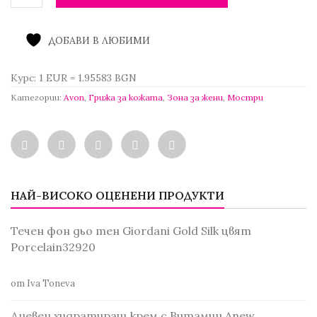
ДОБАВИ В ЛЮБИМИ
Курс: 1 EUR = 1.95583 BGN
Категории:
Avon
,
Грижа за кожата
,
Зона за жени
,
Мостри
НАЙ-ВИСОКО ОЦЕНЕНИ ПРОДУКТИ
Течен фон дьо тен Giordani Gold Silk цвят
Porcelain32920
от Iva Toneva
Дневен хидратиращ крем с Витамин Anew