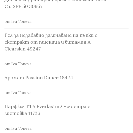
С и SPF 50 30957
от Iva Toneva
Гел за незабавно заличаване на пъпки с
екстракт от пшеница и витамин А
Clearskin 49247
от Iva Toneva
Аромат Passion Dance 18424
от Iva Toneva
Парфюм TTA Everlasting - мостра с
листовка 11726
от Iva Toneva